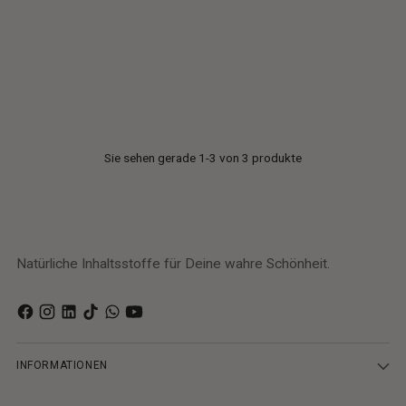
MEN REFRESHING SHOWER GEL
•ENERGIE•
4.8
(11)
24,95€
Stückpreis
per
0,12€
/
ml
Sie sehen gerade 1-3 von 3 produkte
Natürliche Inhaltsstoffe für Deine wahre Schönheit.
INFORMATIONEN