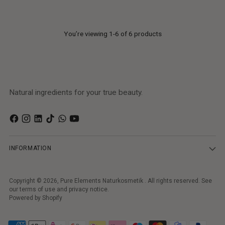
27,50€
Unit
per
0,14€
/
ml
price
Unit
per
0,14€
/
ml
price
You’re viewing 1-6 of 6 products
Natural ingredients for your true beauty.
INFORMATION
Copyright © 2026,
Pure Elements Naturkosmetik
. All rights reserved. See
our terms of use and privacy notice.
Powered by Shopify