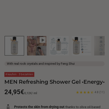
With real rock crystals and inspired by Feng Shui
4 kaufen · 3 bezahlen
MEN Refreshing Shower Gel •Energy•
Regular
24,95€
4.8
(11)
Unit
per
0,12€
/
ml
price
price
Protects the skin from drying out
thanks to olive oil-based