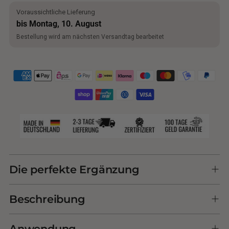
Voraussichtliche Lieferung
bis Montag, 10. August
Bestellung wird am nächsten Versandtag bearbeitet
Adding
product
Die perfekte Ergänzung
to
your
Beschreibung
cart
Anwendung