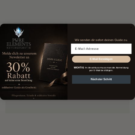
Wir senden dir sofort deinen Guide zu.
Email Adresse
E-Mail Bestätigen
WICHTIG
: Im Anschluss muss man die Anmeldung
per E-Mail bestätigen.
Nächster Schritt