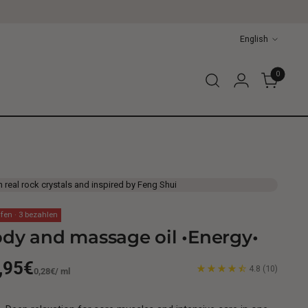
Language
English
0
h real rock crystals and inspired by Feng Shui
fen · 3 bezahlen
dy and massage oil •Energy•
gular
,95€
4.8
(10)
Unit
per
0,28€
/
ml
price
ice