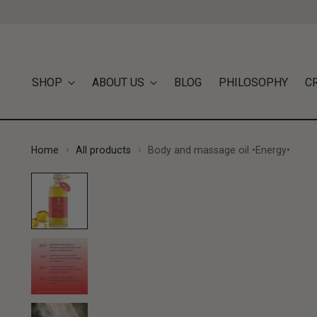
SHOP
ABOUT US
BLOG
PHILOSOPHY
C
Home
All products
Body and massage oil •Energy•