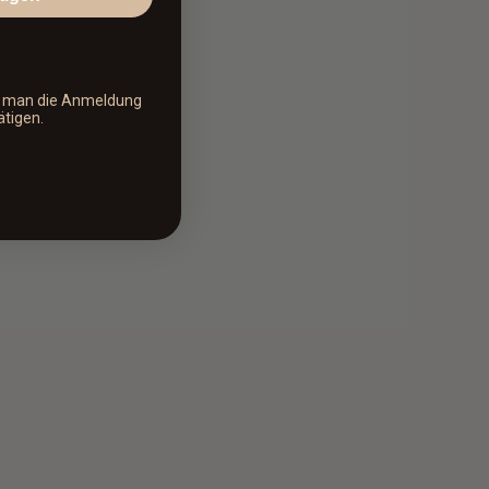
s man die Anmeldung
ätigen.
A