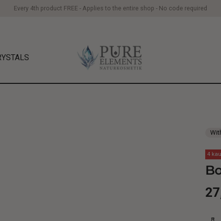
Every 4th product FREE - Applies to the entire shop - No code required
RYSTALS
Wit
4 kau
Bo
Re
27
pr