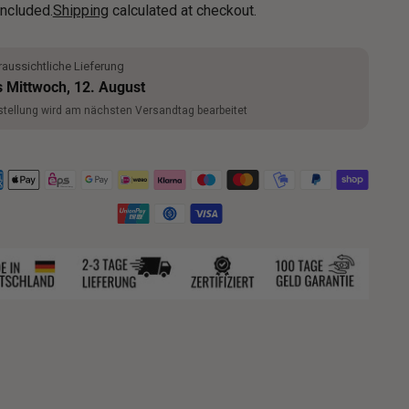
included.
Shipping
calculated at checkout.
aussichtliche Lieferung
s Mittwoch, 12. August
tellung wird am nächsten Versandtag bearbeitet
ng
uct