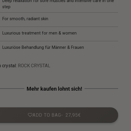
Deep relaxation for sore muscles and intensive care in one
step
For smooth, radiant skin
Luxurious treatment for men & women
Luxuriöse Behandlung für Männer & Frauen
 crystal:
ROCK CRYSTAL
ADD TO BAG
27,95€